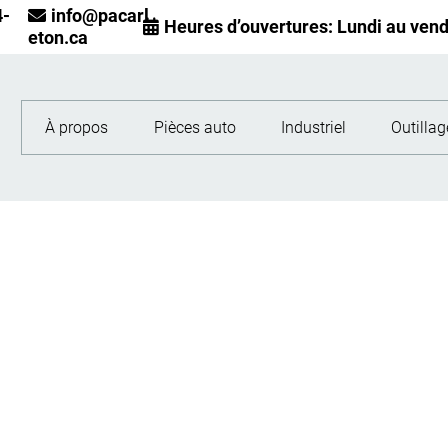
4-
info@pacarl

Heures d’ouvertures: Lundi au vend

eton.ca
À propos
Pièces auto
Industriel
Outillag