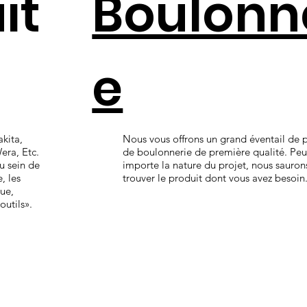
it
Boulonn
e
kita,
Nous vous offrons un grand éventail de 
era, Etc.
de boulonnerie de première qualité. Peu
u sein de
importe la nature du projet, nous sauron
, les
trouver le produit dont vous avez besoin
que,
outils».