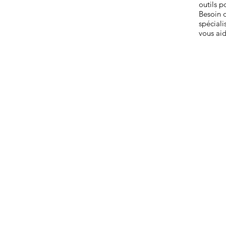
outils p
Besoin d
spécial
vous aid