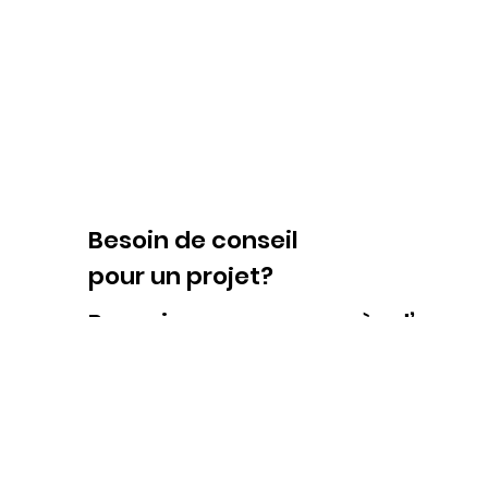
Besoin de conseil
pour un projet?
Renseignez-vous auprès d’un 
de l'équipe et gagner du temps l
vos recherches. Ils vous
accompagneront et vous
conseilleront efficacement.