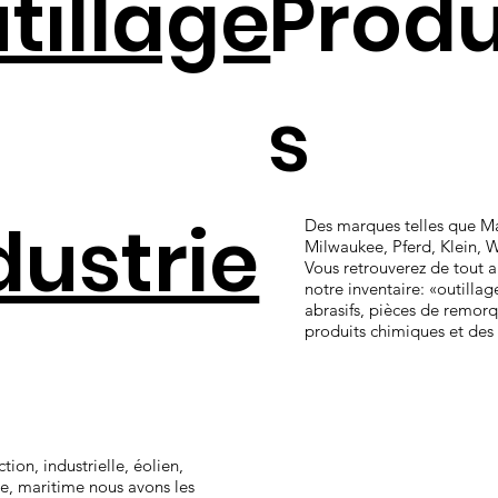
tillage
Produ
s
dustrie
Des marques telles que Ma
Milwaukee, Pferd, Klein, W
Vous retrouverez de tout a
notre inventaire: «outillage
abrasifs, pièces de remor
produits chimiques et des 
tion, industrielle, éolien,
ie, maritime nous avons les