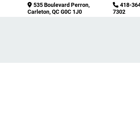
535 Boulevard Perron,
418-36


Carleton, QC G0C 1J0
7302